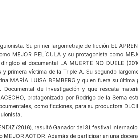
guionista. Su primer largometraje de ficción EL APREND
ta como MEJOR PELÍCULA y su protagonista como MEJ
Ha dirigido el documental LA MUERTE NO DUELE (201
cos y primera víctima de la Triple A. Su segundo l
rgentina MARÍA LUISA BEMBERG y quien fuera su últ
a. Documental de investigación y que rescata mater
 ACECHO, protagonizada por Rodrigo de la Serna es
documentales, como ficciones, para su productora DLC
uionista.
NDIZ (2016), resultó Ganador del 31 festival Internaci
MEJOR ACTOR. Además de participar en una docena de