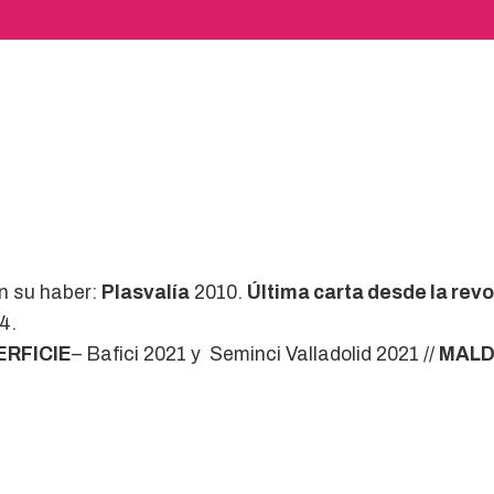
n su haber:
Plasvalía
2010.
Última carta desde la rev
4.
ERFICIE
– Bafici 2021 y Seminci Valladolid 2021 //
MALD