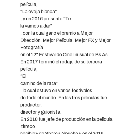
película,
“La oveja blanca”
, y en 2016 presentó “Te
la vamos a dar”
, con la cual ganó el premio a Mejor
Dirección, Mejor Película, Mejor FX y Mejor
Fotografía
en el 12° Festival de Cine Inusual de Bs As.
En 2017 terminó el rodaje de su tercera
película,
“El
camino de la rata”
, la cual estuvo en varios festivales
de todo el mundo. En las tres películas fue
productor,
director y guionista.
En 2018 fue jefe de producción en la película
«irreco‐
nocible» de Sharon Alpuche y en el 2019