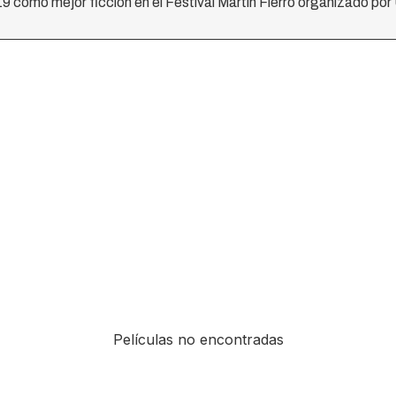
19 como mejor ficción en el Festival Martìn Fierro organizado po
Películas no encontradas