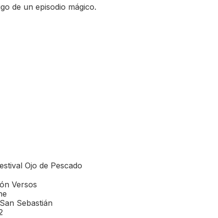
igo de un episodio mágico.
estival Ojo de Pescado
ión Versos
he
 San Sebastián
2