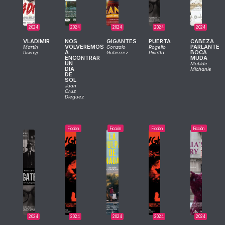
2024
2024
2024
2024
2024
VLADIMIR
NOS
GIGANTES
PUERTA
CABEZA
VOLVEREMOS
PARLANTE
Martín
Gonzalo
Rogelio
A
BOCA
Riwnyj
Gutiérrez
Pivetta
ENCONTRAR
MUDA
UN
Matilde
DIA
Michanie
DE
SOL
Juan
Cruz
Dieguez
Ficción
Ficción
Ficción
Ficción
2024
2024
2024
2024
2024