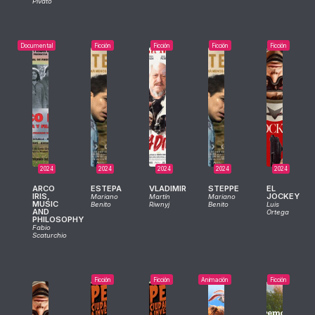
Pivato
Documental
Ficción
Ficción
Ficción
Ficción
2024
2024
2024
2024
2024
ARCO
ESTEPA
VLADIMIR
STEPPE
EL
IRIS,
JOCKEY
Mariano
Martín
Mariano
MUSIC
Benito
Riwnyj
Benito
Luis
AND
Ortega
PHILOSOPHY
Fabio
Scaturchio
Ficción
Ficción
Animación
Ficción