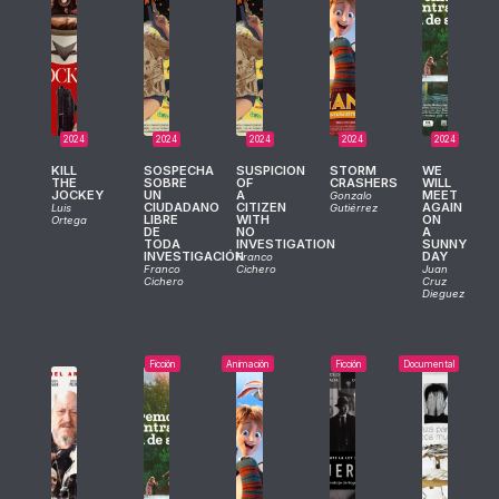
2024
2024
2024
2024
2024
KILL
SOSPECHA
SUSPICION
STORM
WE
THE
SOBRE
OF
CRASHERS
WILL
JOCKEY
UN
A
MEET
Gonzalo
CIUDADANO
CITIZEN
AGAIN
Luis
Gutiérrez
LIBRE
WITH
ON
Ortega
DE
NO
A
TODA
INVESTIGATION
SUNNY
INVESTIGACIÓN
DAY
Franco
Franco
Cichero
Juan
Cichero
Cruz
Dieguez
Ficción
Animación
Ficción
Documental