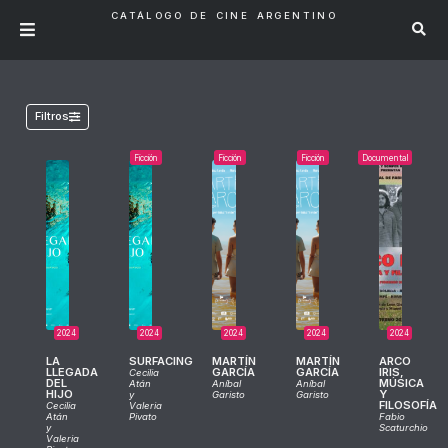
CATÁLOGO DE CINE ARGENTINO
Filtros
Ficción
Ficción
Ficción
Documental
2024
2024
2024
2024
2024
LA
SURFACING
MARTÍN
MARTÍN
ARCO
LLEGADA
GARCÍA
GARCÍA
IRIS,
Cecilia
DEL
MÚSICA
Atán
Aníbal
Aníbal
HIJO
Y
y
Garisto
Garisto
FILOSOFÍA
Cecilia
Valeria
Atán
Pivato
Fabio
y
Scaturchio
Valeria