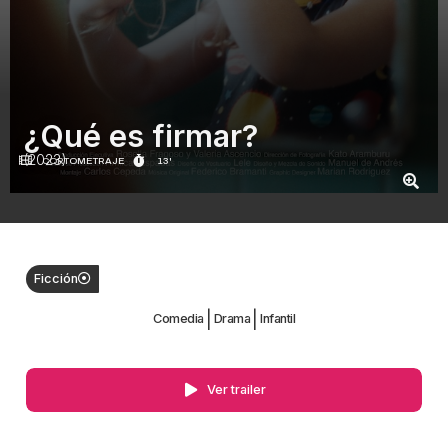
¿Qué es firmar?
(2023)
CORTOMETRAJE
13'
Ficción
|
|
Comedia
Drama
Infantil
Ver trailer