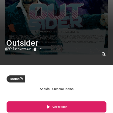
Outsider
(2017)
CORTOMETRAJE
8'
Ficción
|
Acción
Ciencia Ficción
Ver trailer