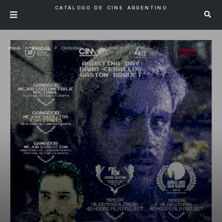
CATÁLOGO DE CINE ARGENTINO
Inicio
Pelicula
Outsider