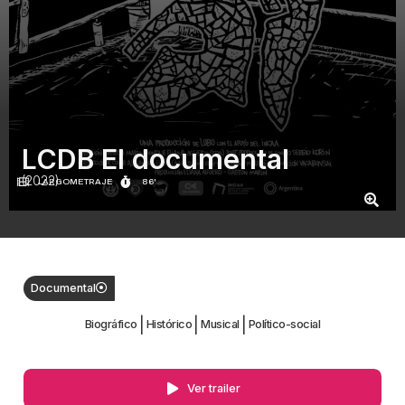
LCDB El documental
(2022)
LARGOMETRAJE
86'
Documental
|
|
|
Biográfico
Histórico
Musical
Político-social
Ver trailer