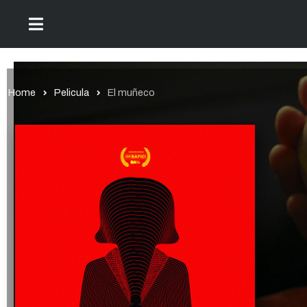
Home
Pelicula
El muñeco