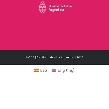
INCAA | Catálogo de cine Argentino | 2023
Esp
Eng
(
Ing
)