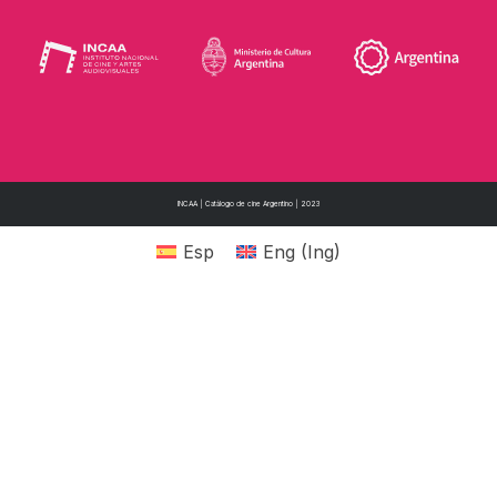
INCAA | Catálogo de cine Argentino | 2023
Esp
Eng
(
Ing
)