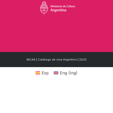
INCAA | Catálogo de cine Argentino | 2023
Esp
Eng
(
Ing
)