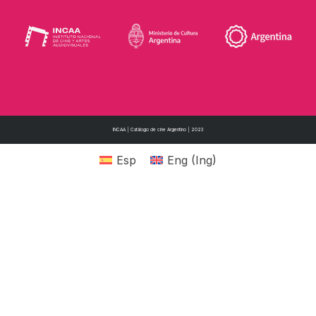
INCAA | Catálogo de cine Argentino | 2023
Esp
Eng
(
Ing
)