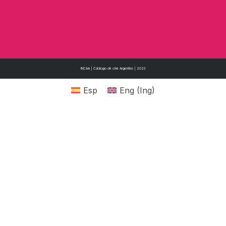
INCAA | Catálogo de cine Argentino | 2023
Esp
Eng
(
Ing
)