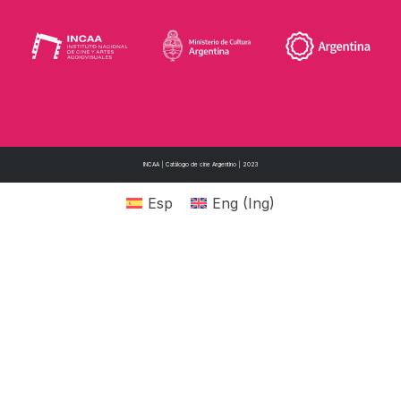
INCAA | Catálogo de cine Argentino | 2023
Esp
Eng
(
Ing
)