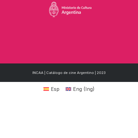
INCAA | Catálogo de cine Argentino | 2023
Esp
Eng
(
Ing
)