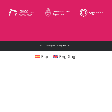
INCAA | Catálogo de cine Argentino | 2023
Esp
Eng
(
Ing
)