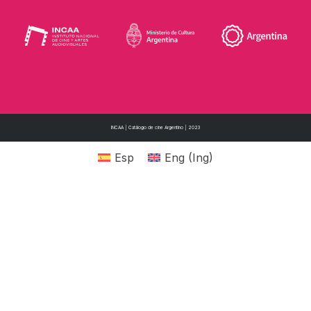
INCAA | Catálogo de cine Argentino | 2023
Esp
Eng
(
Ing
)