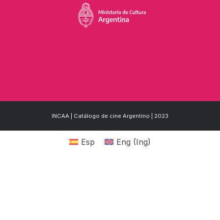
INCAA | Catálogo de cine Argentino | 2023
Esp
Eng
(
Ing
)