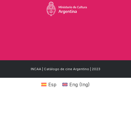
INCAA | Catálogo de cine Argentino | 2023
Esp
Eng
(
Ing
)