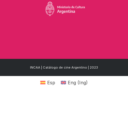
INCAA | Catálogo de cine Argentino | 2023
Esp
Eng
(
Ing
)