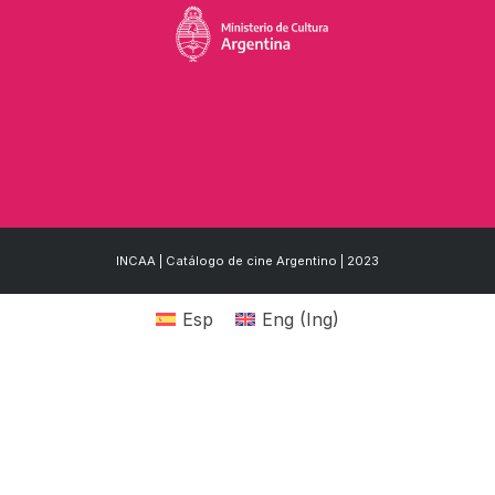
INCAA | Catálogo de cine Argentino | 2023
Esp
Eng
(
Ing
)