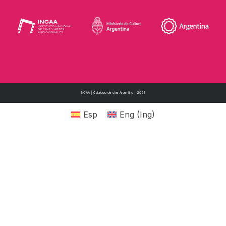
INCAA | Catálogo de cine Argentino | 2023
Esp
Eng
(
Ing
)