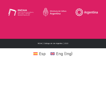
INCAA | Catálogo de cine Argentino | 2023
Esp
Eng
(
Ing
)