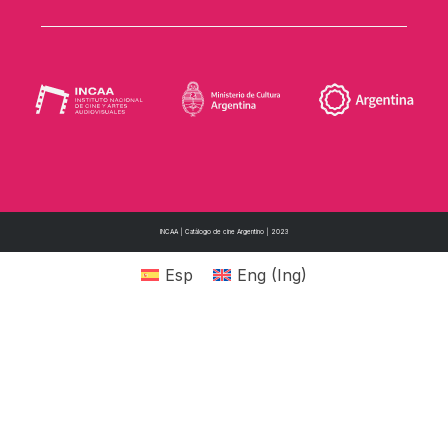
INCAA | Catálogo de cine Argentino | 2023
Esp
Eng
(
Ing
)