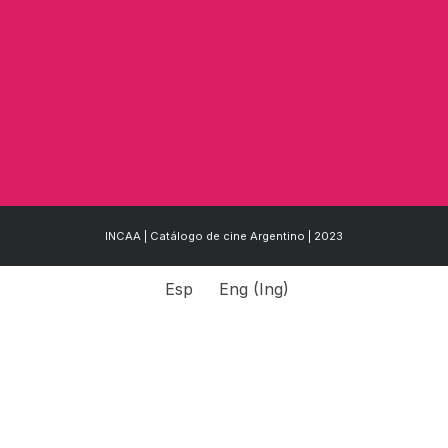
INCAA | Catálogo de cine Argentino | 2023
Esp
Eng
(
Ing
)