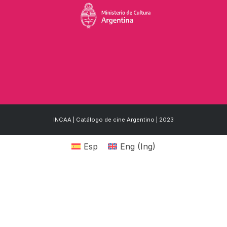
INCAA | Catálogo de cine Argentino | 2023
Esp
Eng
(
Ing
)