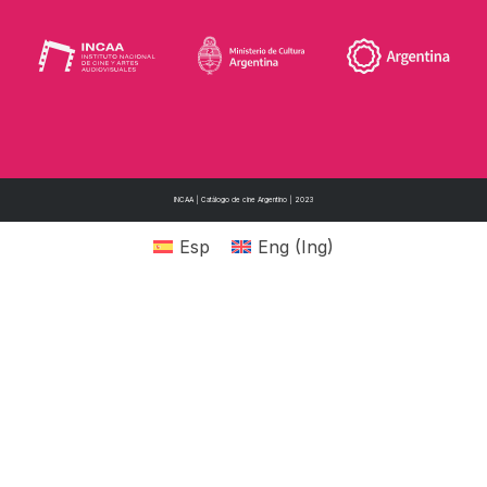
INCAA | Catálogo de cine Argentino | 2023
Esp
Eng
(
Ing
)