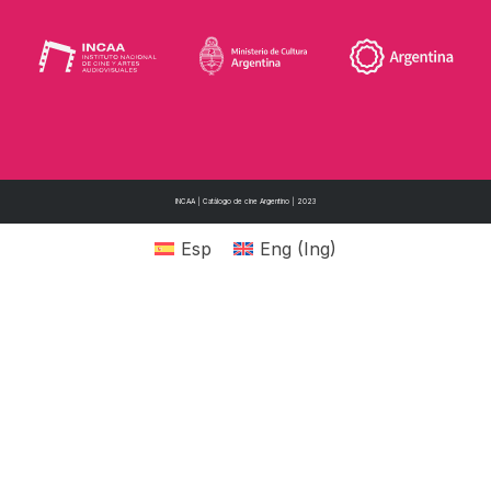
INCAA | Catálogo de cine Argentino | 2023
Esp
Eng
(
Ing
)