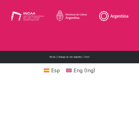
INCAA | Catálogo de cine Argentino | 2023
Esp
Eng
(
Ing
)