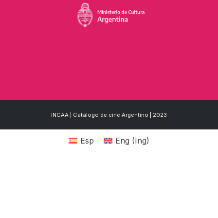
INCAA | Catálogo de cine Argentino | 2023
Esp
Eng
(
Ing
)