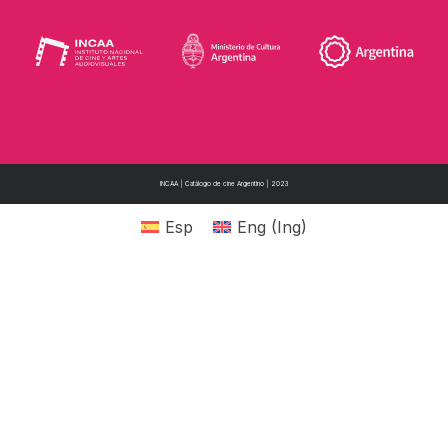
INCAA | Catálogo de cine Argentino | 2023
Esp
Eng
(
Ing
)