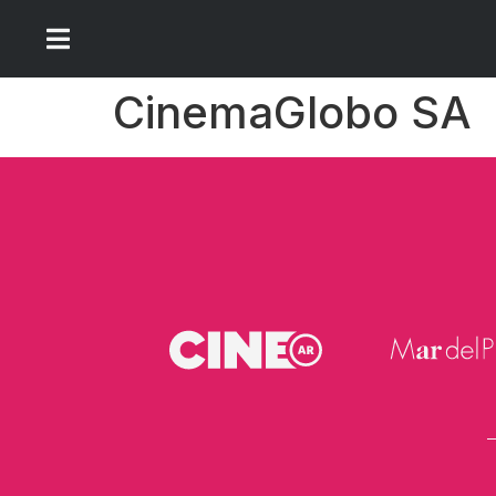
CinemaGlobo SA