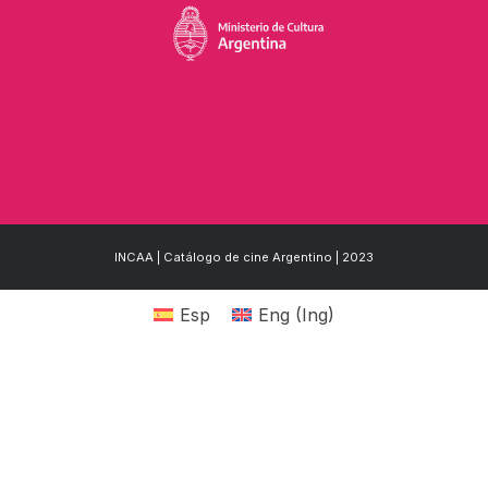
INCAA | Catálogo de cine Argentino | 2023
Esp
Eng
(
Ing
)