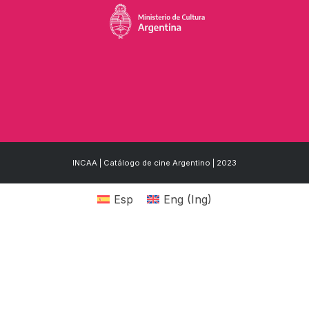
INCAA | Catálogo de cine Argentino | 2023
Esp
Eng
(
Ing
)