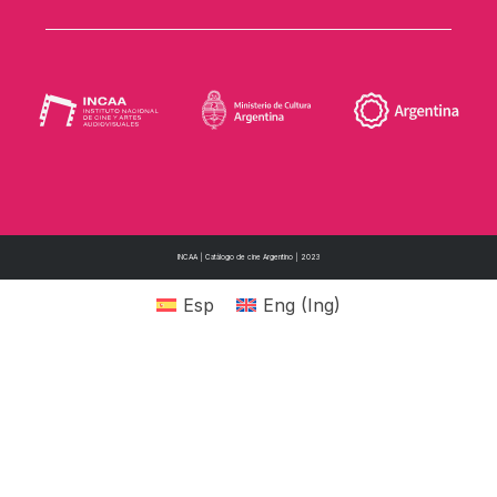
INCAA | Catálogo de cine Argentino | 2023
Esp
Eng
(
Ing
)