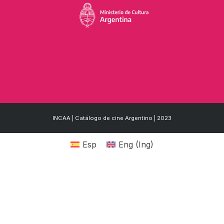
INCAA | Catálogo de cine Argentino | 2023
Esp
Eng
(
Ing
)