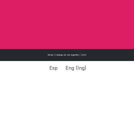
INCAA | Catálogo de cine Argentino | 2023
Esp
Eng
(
Ing
)