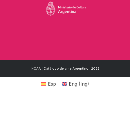
INCAA | Catálogo de cine Argentino | 2023
Esp
Eng
(
Ing
)