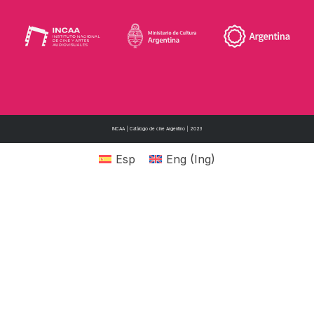
INCAA | Catálogo de cine Argentino | 2023
Esp
Eng
(
Ing
)