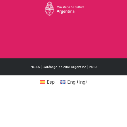
INCAA | Catálogo de cine Argentino | 2023
Esp
Eng
(
Ing
)