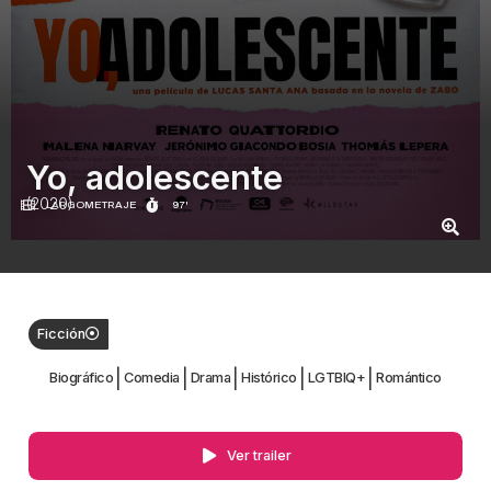
Yo, adolescente
(2020)
LARGOMETRAJE
97'
Ficción
|
|
|
|
|
Biográfico
Comedia
Drama
Histórico
LGTBIQ+
Romántico
Ver trailer