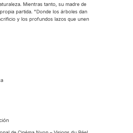
naturaleza. Mientras tanto, su madre de
ropia partida. "Donde los árboles dan
sacrificio y los profundos lazos que unen
ca
ción
tional de Cinéma Nyon – Visions du Réel