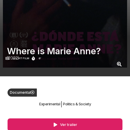
Where is Marie Anne?
(2022)
SHORT FILM
6'
Documental
|
Experimental
Politics & Society
Ver trailer