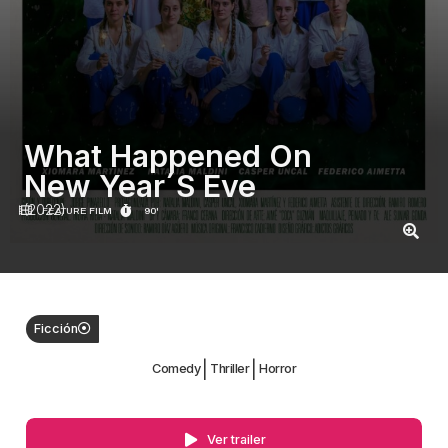
What Happened On
New Year´S Eve
(2022)
FEATURE FILM
90'
Ficción
|
|
Comedy
Thriller
Horror
Ver trailer