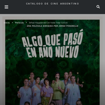
CATÁLOGO DE CINE ARGENTINO
Inicio
Pelicula
What Happened On New Year´S Eve