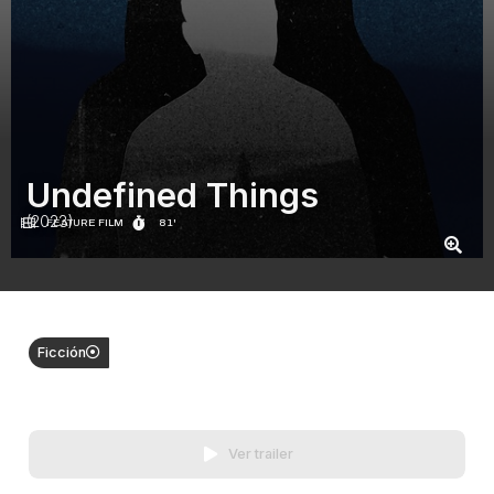
Undefined Things
(2023)
FEATURE FILM
81'
Ficción
Ver trailer