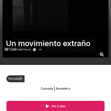
Un movimiento extraño
(2024)
CORTOMETRAJE
23'
Ficción
|
Comedia
Romántico
Ver trailer