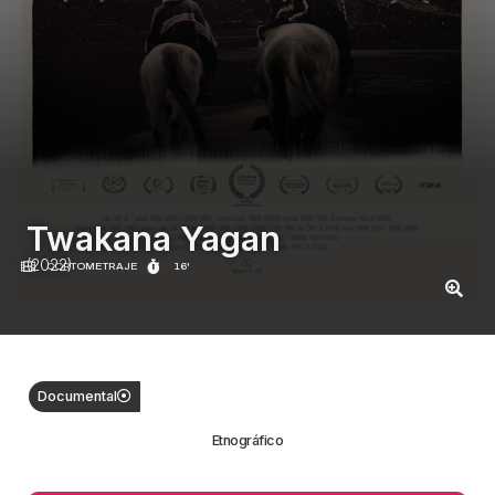
Twakana Yagan
(2022)
CORTOMETRAJE
16'
Documental
Etnográfico