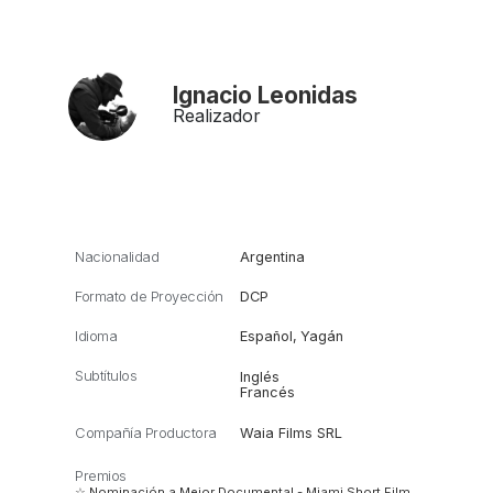
Ignacio Leonidas
Realizador
Nacionalidad
Argentina
Formato de Proyección
DCP
Idioma
Español
,
Yagán
Subtítulos
Inglés
Francés
Compañía Productora
Waia Films SRL
Premios
☆ Nominación a Mejor Documental - Miami Short Film