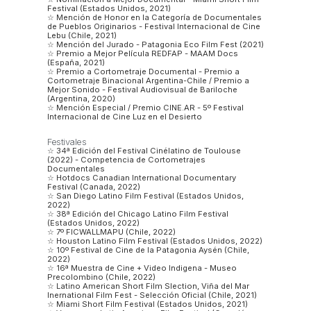
Festival (Estados Unidos, 2021)
☆ Mención de Honor en la Categoría de Documentales
de Pueblos Originarios - Festival Internacional de Cine
Lebu (Chile, 2021)
☆ Mención del Jurado - Patagonia Eco Film Fest (2021)
☆ Premio a Mejor Película REDFAP - MAAM Docs
(España, 2021)
☆ Premio a Cortometraje Documental - Premio a
Cortometraje Binacional Argentina-Chile / Premio a
Mejor Sonido - Festival Audiovisual de Bariloche
(Argentina, 2020)
☆ Mención Especial / Premio CINE.AR - 5º Festival
Internacional de Cine Luz en el Desierto
Festivales
☆ 34ª Edición del Festival Cinélatino de Toulouse
(2022) - Competencia de Cortometrajes
Documentales
☆ Hotdocs Canadian International Documentary
Festival (Canada, 2022)
☆ San Diego Latino Film Festival (Estados Unidos,
2022)
☆ 38ª Edición del Chicago Latino Film Festival
(Estados Unidos, 2022)
☆ 7º FICWALLMAPU (Chile, 2022)
☆ Houston Latino Film Festival (Estados Unidos, 2022)
☆ 10º Festival de Cine de la Patagonia Aysén (Chile,
2022)
☆ 16ª Muestra de Cine + Video Indigena - Museo
Precolombino (Chile, 2022)
☆ Latino American Short Film Slection, Viña del Mar
Inernational Film Fest - Selección Oficial (Chile, 2021)
☆ Miami Short Film Festival (Estados Unidos, 2021)