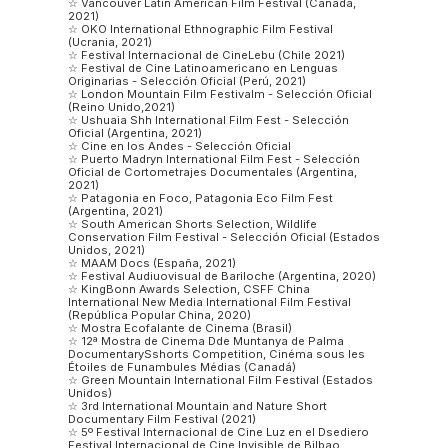
☆ Vancouver Latin American Film Festival (Canadá,
2021)
☆ OKO International Ethnographic Film Festival
(Ucrania, 2021)
☆ Festival Internacional de CineLebu (Chile 2021)
☆ Festival de Cine Latinoamericano en Lenguas
Originarias - Selección Oficial (Perú, 2021)
☆ London Mountain Film Festivalm - Selección Oficial
(Reino Unido,2021)
☆ Ushuaia Shh International Film Fest - Selección
Oficial (Argentina, 2021)
☆ Cine en los Andes - Selección Oficial
☆ Puerto Madryn International Film Fest - Selección
Oficial de Cortometrajes Documentales (Argentina,
2021)
☆ Patagonia en Foco, Patagonia Eco Film Fest
(Argentina, 2021)
☆ South American Shorts Selection, Wildlife
Conservation Film Festival - Selección Oficial (Estados
Unidos, 2021)
☆ MAAM Docs (España, 2021)
☆ Festival Audiuovisual de Bariloche (Argentina, 2020)
☆ KingBonn Awards Selection, CSFF China
International New Media International Film Festival
(República Popular China, 2020)
☆ Mostra Ecofalante de Cinema (Brasil)
☆ 12ª Mostra de Cinema Dde Muntanya de Palma
DocumentarySshorts Competition, Cinéma sous les
Étoiles de Funambules Médias (Canadá)
☆ Green Mountain International Film Festival (Estados
Unidos)
☆ 3rd International Mountain and Nature Short
Documentary Film Festival (2021)
☆ 5º Festival Internacional de Cine Luz en el Dsediero
Festival Internacional de Cine Invisible de Bilbao