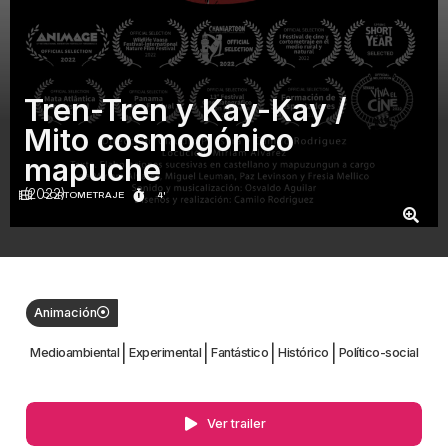
Tren-Tren y Kay-Kay /
Mito cosmogónico
mapuche
(2022)
CORTOMETRAJE
4'
Animación
|
|
|
|
Medioambiental
Experimental
Fantástico
Histórico
Político-social
Ver trailer