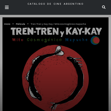
CATÁLOGO DE CINE ARGENTINO
Inicio
Pelicula
Tren-Tren y Kay-Kay / Mito cosmogónico mapuche