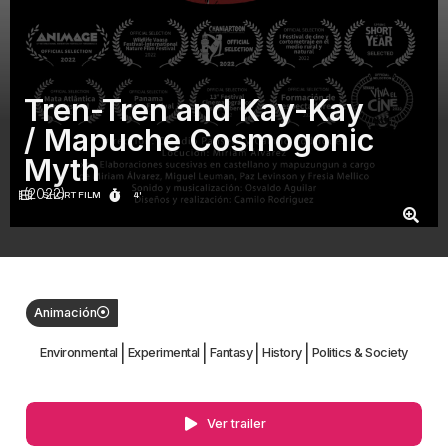
Tren-Tren and Kay-Kay
/ Mapuche Cosmogonic
Myth
(2022)
SHORT FILM
4'
Animación
|
|
|
|
Environmental
Experimental
Fantasy
History
Politics & Society
Ver trailer