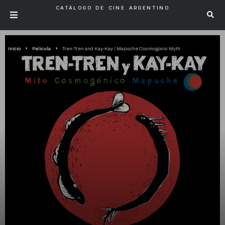
CATÁLOGO DE CINE ARGENTINO
Inicio
Pelicula
Tren-Tren and Kay-Kay / Mapuche Cosmogonic Myth